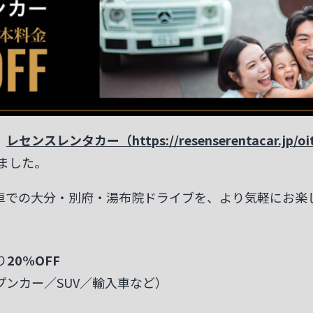
、
レセンスレンタカー（https://resenserentacar.jp/oi
ました。
車での大分・別府・湯布院ドライブを、より気軽にお楽
り
20%OFF
ンカー／SUV／輸入車など）