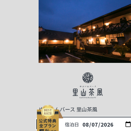
ゆふいんバース 里山茶風
〒879-5103
宿泊日
大分県由布市湯布院町川南828-1